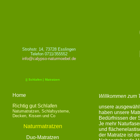
Strohstr. 14, 73728 Esslingen
Telefon 0711/355552
info@calypso-naturmoebel.de
|| Schlafen
|
Matratzen
Home
Willkommen zum 
Richtig gut Schlafen
unsere ausgewählt
Natumatratzen, Schlafsysteme,
haben unsere Matr
Decken, Kissen und Co
Bedürfnissen der 
Je mehr Naturfaser
Naturmatratzen
und flächenelastis
der Matratze ist d
Duo-Matratzen